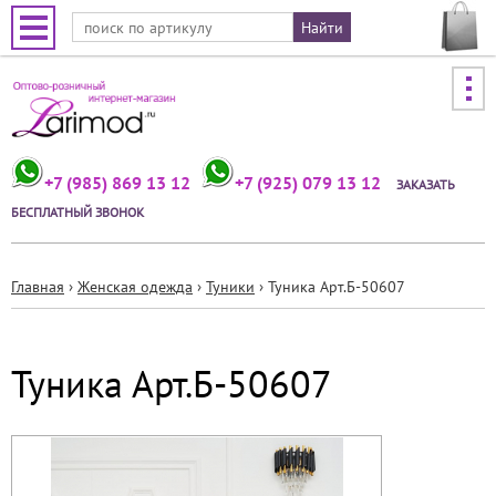
Jump to navigation
+7 (985) 869 13 12
+7 (925) 079 13 12
ЗАКАЗАТЬ
БЕСПЛАТНЫЙ ЗВОНОК
Главная
›
Женская одежда
›
Туники
›
Туника Арт.Б-50607
Вы
здесь
Туника Арт.Б-50607