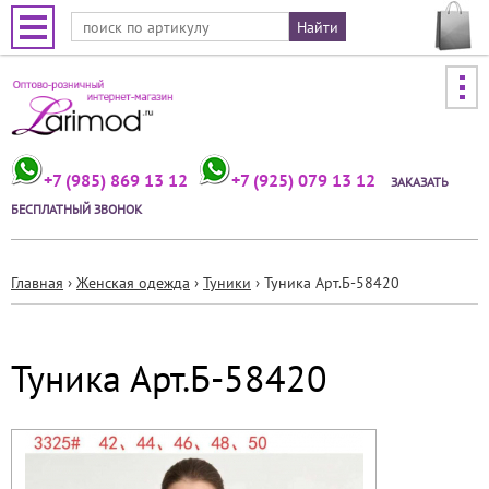
Jump to navigation
+7 (985) 869 13 12
+7 (925) 079 13 12
ЗАКАЗАТЬ
БЕСПЛАТНЫЙ ЗВОНОК
Главная
›
Женская одежда
›
Туники
›
Туника Арт.Б-58420
Вы
здесь
Туника Арт.Б-58420