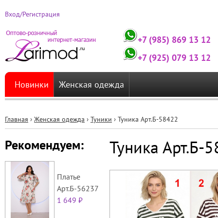
Вход/Регистрация
+7 (985) 869 13 12
+7 (925) 079 13 12
Новинки
Женская одежда
Главная
›
Женская одежда
›
Туники
›
Туника Арт.Б-58422
Вы
Туника Арт.Б-
Рекомендуем:
здесь
Платье
Арт.Б-56237
1 649 ₽