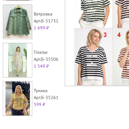
Ветровка
Арт.Б-51731
1 699 ₽
Платье
Арт.Б-35506
1 549 ₽
Туника
Арт.Б-35261
599 ₽