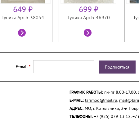
649 ₽
699 ₽
Туника Арт.Б-38054
Туника Арт.Б-46970
Ту
E-mail
*
ГРАФИК РАБОТЫ:
пн-пт 8.00-17.00,
E-MAIL:
larimod@mail.ru
,
mail@lari
АДРЕС:
МО, г. Котельники, 2-й Пок
ТЕЛЕФОНЫ:
+7 (925) 079 13 12, +7 