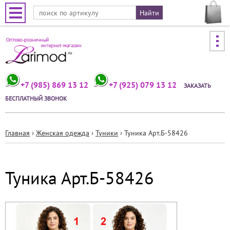
Jump to navigation
+7 (985) 869 13 12
+7 (925) 079 13 12
ЗАКАЗАТЬ
БЕСПЛАТНЫЙ ЗВОНОК
Главная
›
Женская одежда
›
Туники
›
Туника Арт.Б-58426
Вы
здесь
Туника Арт.Б-58426