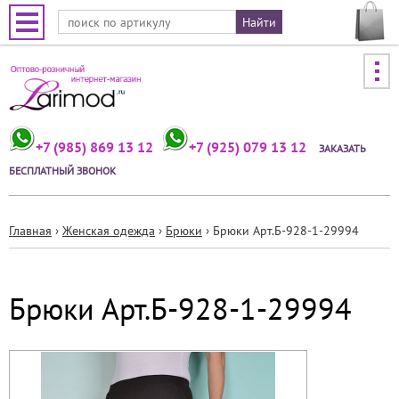
Jump to navigation
+7 (985) 869 13 12
+7 (925) 079 13 12
ЗАКАЗАТЬ
БЕСПЛАТНЫЙ ЗВОНОК
Главная
›
Женская одежда
›
Брюки
›
Брюки Арт.Б-928-1-29994
Вы
здесь
Брюки Арт.Б-928-1-29994