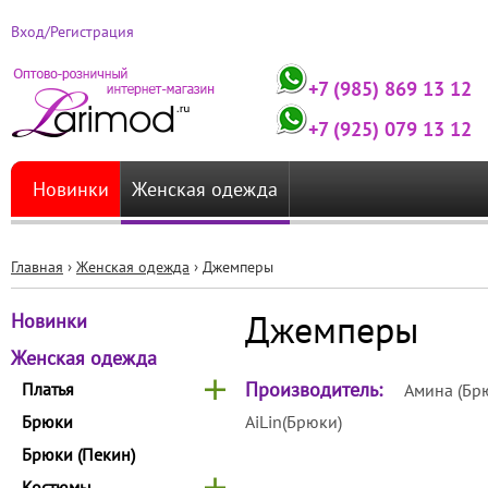
Вход/Регистрация
+7 (985) 869 13 12
+7 (925) 079 13 12
Новинки
Женская одежда
Главная
›
Женская одежда
›
Джемперы
Вы
Джемперы
Новинки
здесь
Женская одежда
Производитель:
Платья
Амина (Бр
Брюки
AiLin(Брюки)
Брюки (Пекин)
Костюмы