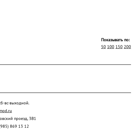
Показывать по:
50
100
150
200
 сб-вс-выходной.
mod.ru
ровский проезд, 3В1
(985) 869 13 12