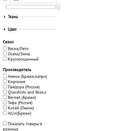
П
Ткань
о
к
П
Цвет
а
о
з
к
Сезон
а
а
т
Весна/Лето
з
ь
Осень/Зима
а
Круглогодичный
т
ь
Производитель
Амина (Брюки,капри)
Киргизия
Пандора (Россия)
Qianzhidu and Rose.z
Bermet (Брюки)
Тафа (Россия)
Китай (Пекин)
AiLin(Брюки)
Показать товары в
розницу