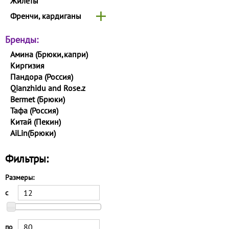
Жилеты
Френчи, кардиганы
Бренды:
Амина (Брюки,капри)
Киргизия
Пандора (Россия)
Qianzhidu and Rose.z
Bermet (Брюки)
Тафа (Россия)
Китай (Пекин)
AiLin(Брюки)
Фильтры:
Размеры:
с
по