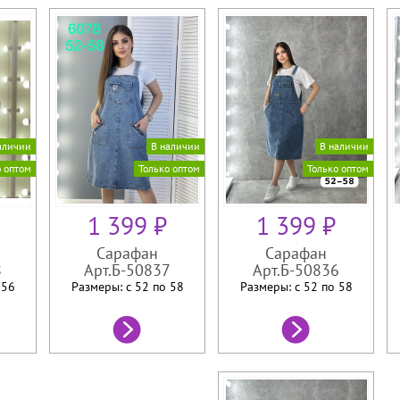
аличии
В наличии
В наличии
о оптом
Только оптом
Только оптом
1 399 ₽
1 399 ₽
Сарафан
Сарафан
8
Арт.Б-50837
Арт.Б-50836
о
56
Размеры: с 52 по
58
Размеры: с 52 по
58