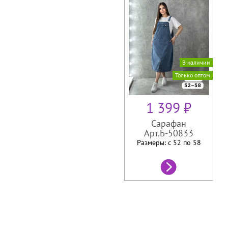
В наличии
Только оптом
1 399 ₽
Сарафан
Арт.Б-50833
Размеры: с 52 по
58