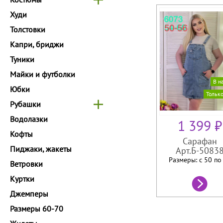
Худи
Толстовки
Капри, бриджи
Туники
Майки и футболки
В н
Юбки
Тольк
Рубашки
Водолазки
1 399 ₽
Кофты
Сарафан
Пиджаки, жакеты
Арт.Б-5083
Размеры: с 50 п
Ветровки
Куртки
Джемперы
Размеры 60-70