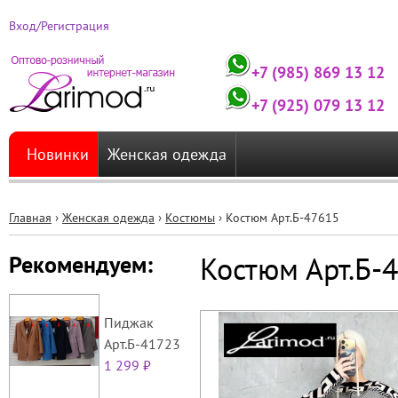
Вход/Регистрация
+7 (985) 869 13 12
+7 (925) 079 13 12
Новинки
Женская одежда
Главная
›
Женская одежда
›
Костюмы
›
Костюм Арт.Б-47615
Вы
Костюм Арт.Б-
Рекомендуем:
здесь
Пиджак
Арт.Б-41723
1 299 ₽