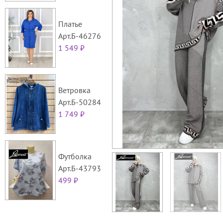
Платье
Арт.Б-46276
1 549 ₽
Ветровка
Арт.Б-50284
1 749 ₽
Футболка
Арт.Б-43793
499 ₽