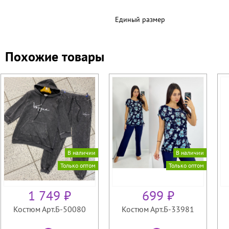
Единый размер
Похожие товары
В наличии
В наличии
Только оптом
Только оптом
1 749 ₽
699 ₽
Костюм Арт.Б-50080
Костюм Арт.Б-33981