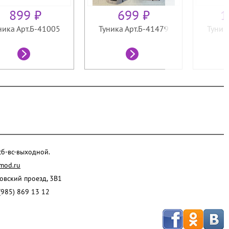
899 ₽
699 ₽
1
ника Арт.Б-41005
Туника Арт.Б-41479
Туник
 сб-вс-выходной.
mod.ru
ровский проезд, 3В1
(985) 869 13 12