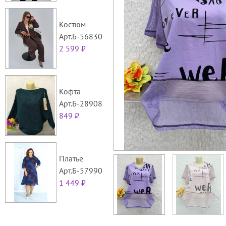
Костюм
Арт.Б-56830
2 599 ₽
Кофта
Арт.Б-28908
849 ₽
Платье
Арт.Б-57990
1 449 ₽