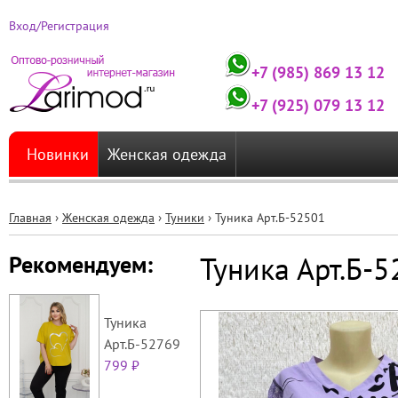
Вход/Регистрация
+7 (985) 869 13 12
+7 (925) 079 13 12
Новинки
Женская одежда
Главная
›
Женская одежда
›
Туники
›
Туника Арт.Б-52501
Вы
Туника Арт.Б-
Рекомендуем:
здесь
Туника
Арт.Б-52769
799 ₽