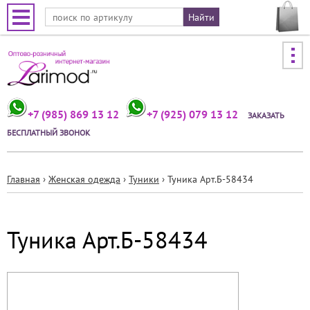
Jump to navigation
+7 (985) 869 13 12
+7 (925) 079 13 12
ЗАКАЗАТЬ
БЕСПЛАТНЫЙ ЗВОНОК
Главная
›
Женская одежда
›
Туники
›
Туника Арт.Б-58434
Вы
здесь
Туника Арт.Б-58434