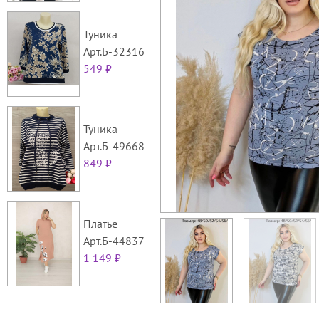
Туника
Арт.Б-32316
549 ₽
Туника
Арт.Б-49668
849 ₽
Платье
Арт.Б-44837
1 149 ₽