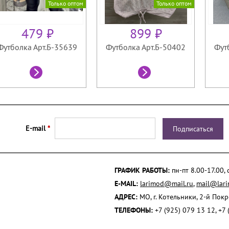
Только оптом
Только оптом
479 ₽
899 ₽
Футболка Арт.Б-35639
Футболка Арт.Б-50402
Фут
E-mail
*
ГРАФИК РАБОТЫ:
пн-пт 8.00-17.00,
E-MAIL:
larimod@mail.ru
,
mail@lari
АДРЕС:
МО, г. Котельники, 2-й Пок
ТЕЛЕФОНЫ:
+7 (925) 079 13 12, +7 