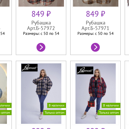
849 ₽
849 ₽
Рубашка
Рубашка
3
Арт.Б-57972
Арт.Б-57971
о
54
Размеры: с 50 по
54
Размеры: с 50 по
54
аличии
В наличии
В наличии
о оптом
Только оптом
Только оптом