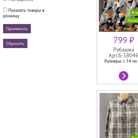
Показать товары в
В н
розницу
Тольк
799 ₽
Рубашка
Арт.Б-5804
Размеры: с 54 п
В н