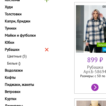
Худи
Толстовки
Капри, бриджи
Туники
Майки и футболки
Юбки
Тольк
Рубашки
Н
Цветные
(5)
899 ₽
Белые
()
Рубашка
Водолазки
Арт.Б-5869
Размеры: с 50 п
Кофты
Пиджаки, жакеты
Ветровки
Куртки
Джемперы