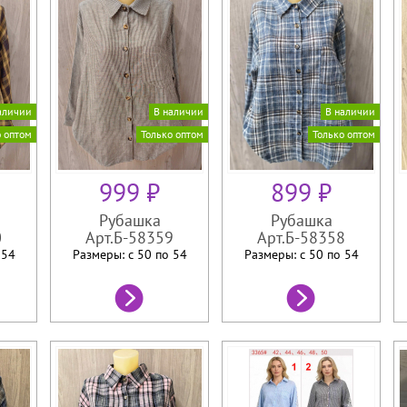
аличии
В наличии
В наличии
о оптом
Только оптом
Только оптом
999 ₽
899 ₽
Рубашка
Рубашка
0
Арт.Б-58359
Арт.Б-58358
о
54
Размеры: с 50 по
54
Размеры: с 50 по
54