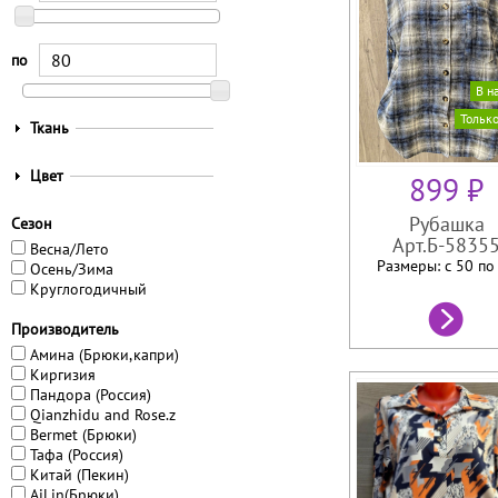
по
В н
Тольк
П
Ткань
о
к
П
Цвет
899 ₽
а
о
з
к
Рубашка
Сезон
а
а
Арт.Б-5835
т
Весна/Лето
з
Размеры: с 50 п
ь
Осень/Зима
а
Круглогодичный
т
ь
Производитель
Амина (Брюки,капри)
Киргизия
Пандора (Россия)
Qianzhidu and Rose.z
Bermet (Брюки)
Тафа (Россия)
Китай (Пекин)
AiLin(Брюки)