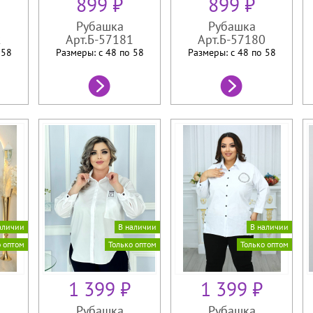
899 ₽
899 ₽
Рубашка
Рубашка
2
Арт.Б-57181
Арт.Б-57180
о
58
Размеры: с 48 по
58
Размеры: с 48 по
58
аличии
В наличии
В наличии
о оптом
Только оптом
Только оптом
1 399 ₽
1 399 ₽
Рубашка
Рубашка