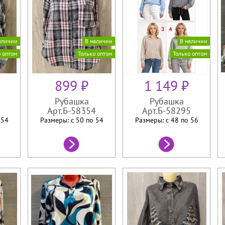
аличии
В наличии
В наличии
о оптом
Только оптом
Только оптом
899 ₽
1 149 ₽
Рубашка
Рубашка
5
Арт.Б-58354
Арт.Б-58295
о
54
Размеры: с 50 по
54
Размеры: с 48 по
56