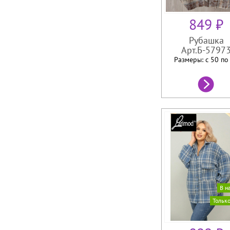
849 ₽
Рубашка
Арт.Б-5797
Размеры: с 50 п
В н
Тольк