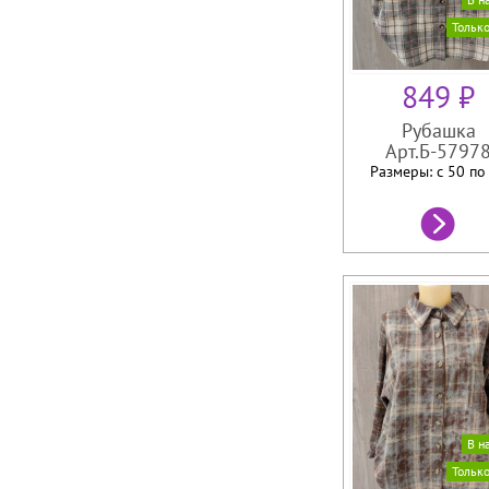
Тольк
849 ₽
Рубашка
Арт.Б-5797
Размеры: с 50 п
В н
Тольк