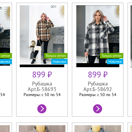
о оптом
Только оптом
Только оптом
овинка
Новинка
Новинка
899 ₽
899 ₽
Рубашка
Рубашка
4
Арт.Б-58693
Арт.Б-58692
о
54
Размеры: с 50 по
54
Размеры: с 50 по
54