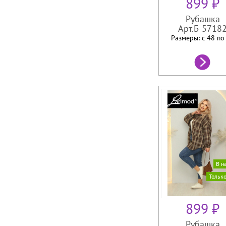
899 ₽
Рубашка
Арт.Б-5718
Размеры: с 48 п
В н
Тольк
899 ₽
Рубашка