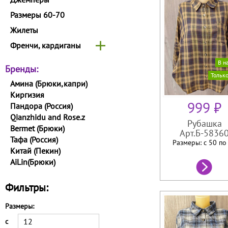
Размеры 60-70
Жилеты
Френчи, кардиганы
В н
Бренды:
Тольк
Амина (Брюки,капри)
Киргизия
999 ₽
Пандора (Россия)
Qianzhidu and Rose.z
Рубашка
Bermet (Брюки)
Арт.Б-5836
Тафа (Россия)
Размеры: с 50 п
Китай (Пекин)
AiLin(Брюки)
Фильтры:
Размеры:
с