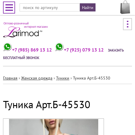
Jump to navigation
+7 (985) 869 13 12
+7 (925) 079 13 12
ЗАКАЗАТЬ
БЕСПЛАТНЫЙ ЗВОНОК
Главная
›
Женская одежда
›
Туники
›
Туника Арт.Б-45530
Вы
здесь
Туника Арт.Б-45530