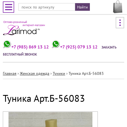
Jump to navigation
+7 (985) 869 13 12
+7 (925) 079 13 12
ЗАКАЗАТЬ
БЕСПЛАТНЫЙ ЗВОНОК
Главная
›
Женская одежда
›
Туники
›
Туника Арт.Б-56083
Вы
здесь
Туника Арт.Б-56083