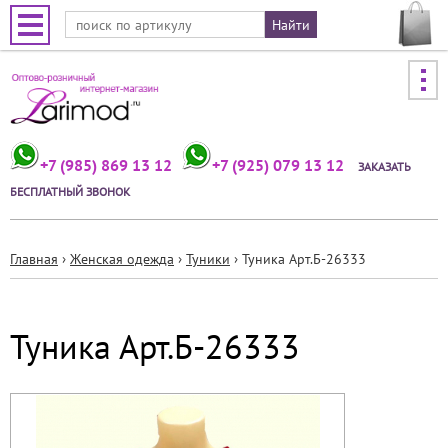
Jump to navigation
+7 (985) 869 13 12
+7 (925) 079 13 12
ЗАКАЗАТЬ
БЕСПЛАТНЫЙ ЗВОНОК
Главная
›
Женская одежда
›
Туники
›
Туника Арт.Б-26333
Вы
здесь
Туника Арт.Б-26333