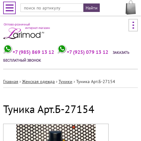
Jump to navigation
+7 (985) 869 13 12
+7 (925) 079 13 12
ЗАКАЗАТЬ
БЕСПЛАТНЫЙ ЗВОНОК
Главная
›
Женская одежда
›
Туники
›
Туника Арт.Б-27154
Вы
здесь
Туника Арт.Б-27154