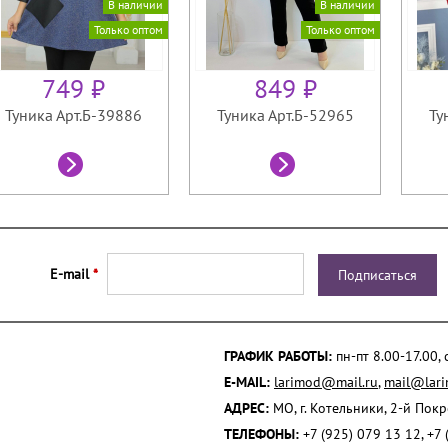
В наличии
В наличии
Только оптом
Только оптом
749 ₽
849 ₽
Туника Арт.Б-39886
Туника Арт.Б-52965
Ту
E-mail
*
ГРАФИК РАБОТЫ:
пн-пт 8.00-17.00,
E-MAIL:
larimod@mail.ru
,
mail@lari
АДРЕС:
МО, г. Котельники, 2-й Пок
ТЕЛЕФОНЫ:
+7 (925) 079 13 12, +7 