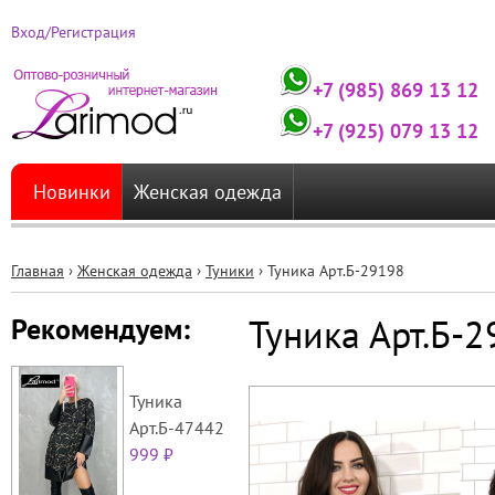
Вход/Регистрация
+7 (985) 869 13 12
+7 (925) 079 13 12
Новинки
Женская одежда
Главная
›
Женская одежда
›
Туники
›
Туника Арт.Б-29198
Вы
Туника Арт.Б-
Рекомендуем:
здесь
Туника
Арт.Б-47442
999 ₽