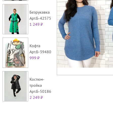
Безрукавка
Арт.Б-42575
1 249 ₽
Кофта
Арт.Б-39480
999 ₽
Костюм-
тройка
Арт.Б-50186
2 249 ₽