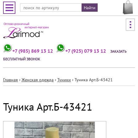
Jump to navigation
+7 (985) 869 13 12
+7 (925) 079 13 12
ЗАКАЗАТЬ
БЕСПЛАТНЫЙ ЗВОНОК
Главная
›
Женская одежда
›
Туники
›
Туника Арт.Б-43421
Вы
здесь
Туника Арт.Б-43421