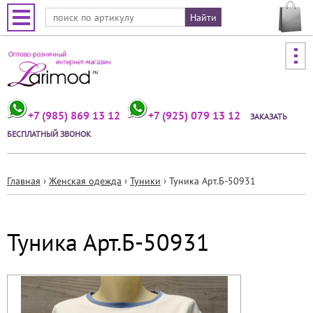
Jump to navigation
+7 (985) 869 13 12
+7 (925) 079 13 12
ЗАКАЗАТЬ
БЕСПЛАТНЫЙ ЗВОНОК
Главная
›
Женская одежда
›
Туники
›
Туника Арт.Б-50931
Вы
здесь
Туника Арт.Б-50931