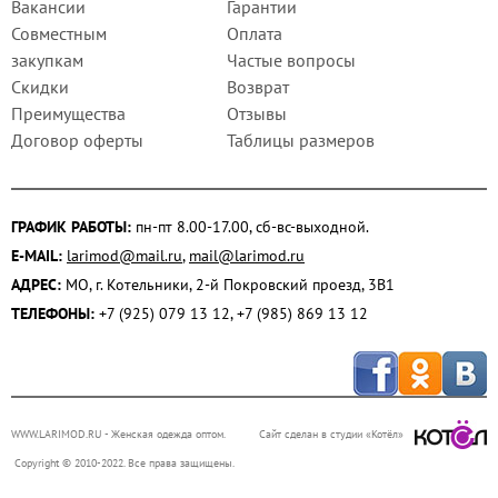
Вакансии
Гарантии
Совместным
Оплата
закупкам
Частые вопросы
Скидки
Возврат
Преимущества
Отзывы
Договор оферты
Таблицы размеров
ГРАФИК РАБОТЫ:
пн-пт 8.00-17.00, сб-вс-выходной.
E-MAIL:
larimod@mail.ru
,
mail@larimod.ru
АДРЕС:
МО, г. Котельники, 2-й Покровский проезд, 3В1
ТЕЛЕФОНЫ:
+7 (925) 079 13 12, +7 (985) 869 13 12
WWW.LARIMOD.RU
- Женская одежда оптом.
Сайт сделан в студии «Котёл»
Copyright © 2010-2022. Все права защищены.