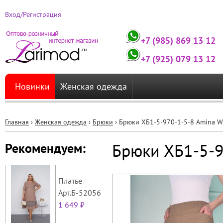
Вход/Регистрация
+7 (985) 869 13 12
+7 (925) 079 13 12
Новинки
Женская одежда
Главная
›
Женская одежда
›
Брюки
›
Брюки ХБ1-5-970-1-5-8 Amina 
Вы
Брюки ХБ1-5-
Рекомендуем:
здесь
Платье
Арт.Б-52056
1 649 ₽