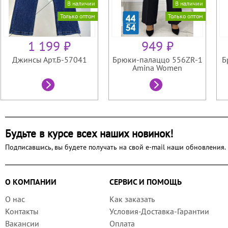
В наличии
В наличии
Только оптом
Только оптом
1 199 ₽
949 ₽
Джинсы Арт.Б-57041
Брюки-палаццо 556ZR-1
Б
Amina Women
Будьте в курсе всех наших новинок!
Подписавшись, вы будете получать на свой e-mail наши обновления.
О КОМПАНИИ
СЕРВИС И ПОМОЩЬ
О нас
Как заказать
Контакты
Условия-Доставка-Гарантии
Вакансии
Оплата