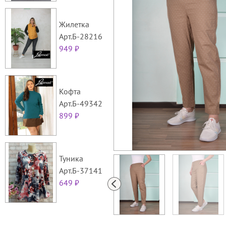
Жилетка
Арт.Б-28216
949 ₽
Кофта
Арт.Б-49342
899 ₽
Туника
Арт.Б-37141
649 ₽