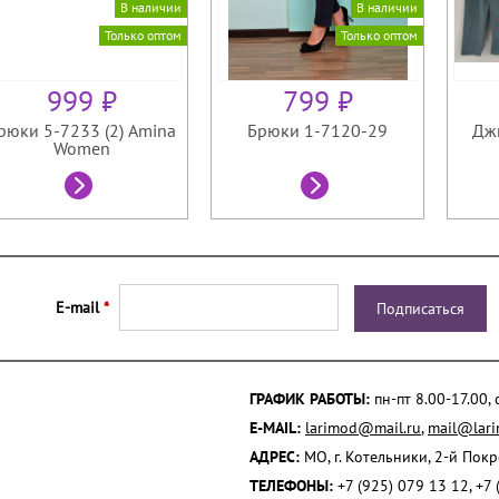
В наличии
В наличии
Только оптом
Только оптом
999 ₽
799 ₽
рюки 5-7233 (2) Amina
Брюки 1-7120-29
Джи
Women
E-mail
*
ГРАФИК РАБОТЫ:
пн-пт 8.00-17.00,
E-MAIL:
larimod@mail.ru
,
mail@lari
АДРЕС:
МО, г. Котельники, 2-й Пок
ТЕЛЕФОНЫ:
+7 (925) 079 13 12, +7 