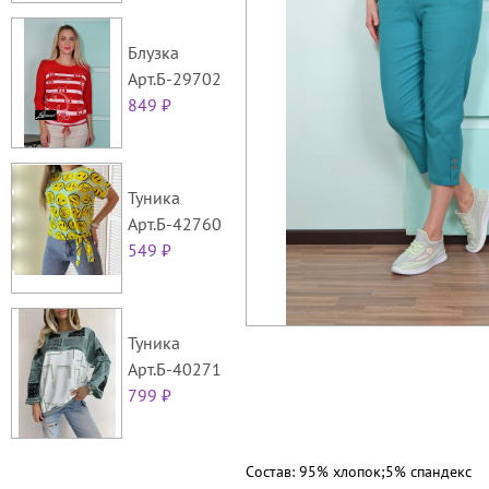
Блузка
Арт.Б-29702
849 ₽
Туника
Арт.Б-42760
549 ₽
Туника
Арт.Б-40271
799 ₽
Состав: 95% хлопок;5% спандекс