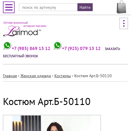
Jump to navigation
+7 (985) 869 13 12
+7 (925) 079 13 12
ЗАКАЗАТЬ
БЕСПЛАТНЫЙ ЗВОНОК
Главная
›
Женская одежда
›
Костюмы
›
Костюм Арт.Б-50110
Вы
здесь
Костюм Арт.Б-50110