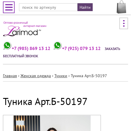
Jump to navigation
+7 (985) 869 13 12
+7 (925) 079 13 12
ЗАКАЗАТЬ
БЕСПЛАТНЫЙ ЗВОНОК
Главная
›
Женская одежда
›
Туники
›
Туника Арт.Б-50197
Вы
здесь
Туника Арт.Б-50197