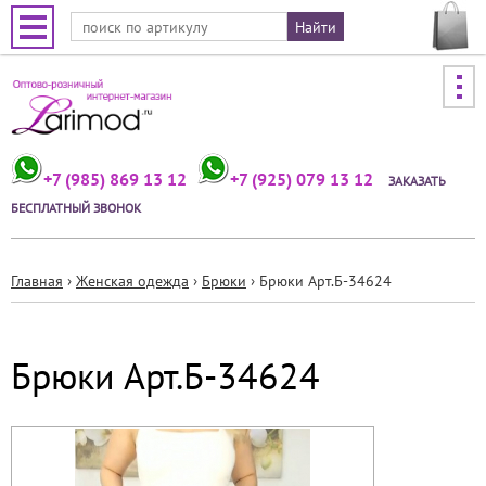
Jump to navigation
+7 (985) 869 13 12
+7 (925) 079 13 12
ЗАКАЗАТЬ
БЕСПЛАТНЫЙ ЗВОНОК
Главная
›
Женская одежда
›
Брюки
›
Брюки Арт.Б-34624
Вы
здесь
Брюки Арт.Б-34624