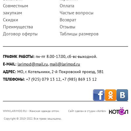
Совместным
Оплата
закупкам
Частые вопросы
Скидки
Возврат
Преимущества
Отзывы
Договор оферты
Таблицы размеров
ГРАФИК РАБОТЫ:
пн-пт 8.00-17.00, сб-вс-выходной.
E-MAIL:
larimod@mail.ru
,
mail@larimod.ru
АДРЕС:
МО, г. Котельники, 2-й Покровский проезд, 3В1
ТЕЛЕФОНЫ:
+7 (925) 079 13 12, +7 (985) 869 13 12
WWW.LARIMOD.RU
- Женская одежда оптом.
Сайт сделан в студии «Котёл»
Copyright © 2010-2022. Все права защищены.