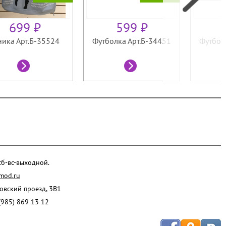
699 ₽
599 ₽
ника Арт.Б-35524
Футболка Арт.Б-34451
Футбол
 сб-вс-выходной.
mod.ru
ровский проезд, 3В1
(985) 869 13 12