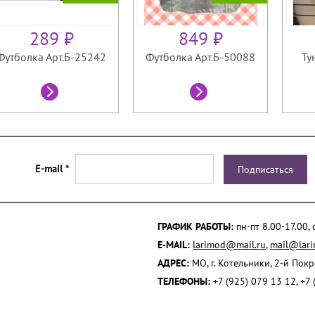
289 ₽
849 ₽
Футболка Арт.Б-25242
Футболка Арт.Б-50088
Ту
E-mail
*
ГРАФИК РАБОТЫ:
пн-пт 8.00-17.00,
E-MAIL:
larimod@mail.ru
,
mail@lari
АДРЕС:
МО, г. Котельники, 2-й Пок
ТЕЛЕФОНЫ:
+7 (925) 079 13 12, +7 