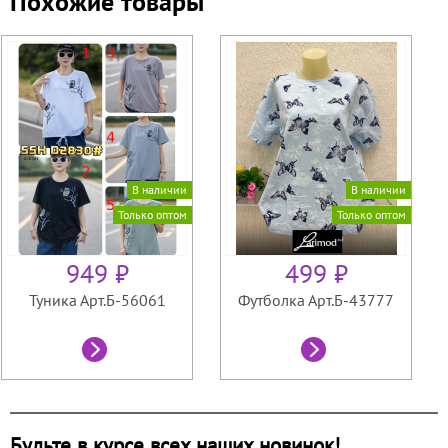
Похожие товары
В наличии
В наличии
Только оптом
Только оптом
949 ₽
499 ₽
Туника Арт.Б-56061
Футболка Арт.Б-43777
Будьте в курсе всех наших новинок!