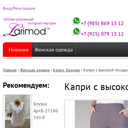
Вход/Регистрация
+7 (985) 869 13 12
+7 (925) 079 13 12
Новинки
Женская одежда
Главная
›
Женская одежда
›
Капри, бриджи
›
Капри с высокой посадк
Вы
Капри с высок
Рекомендуем:
здесь
Блузка
Арт.Б-27186
549 ₽