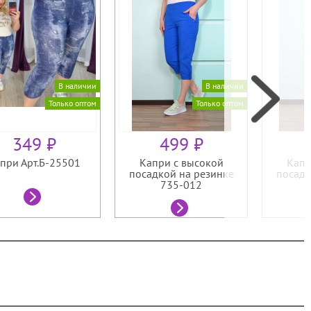
В наличии
В наличии
Только оптом
Только оптом
349 ₽
499 ₽
при Арт.Б-25501
Капри с высокой
Капр
посадкой на резинке
посадк
735-012