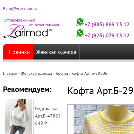
Вход/Регистрация
+7 (985) 869 13 12
+7 (925) 079 13 12
Новинки
Женская одежда
Главная
›
Женская одежда
›
Кофты
›
Кофта Арт.Б-29506
Вы
Кофта Арт.Б-2
Рекомендуем:
здесь
Водолазка
Арт.Б-47885
649 ₽