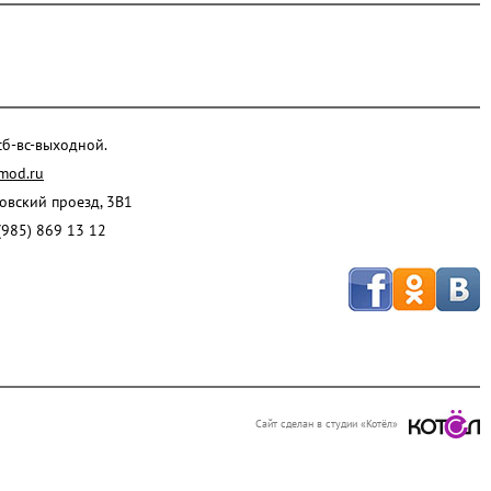
 сб-вс-выходной.
mod.ru
ровский проезд, 3В1
(985) 869 13 12
Сайт сделан в студии «Котёл»