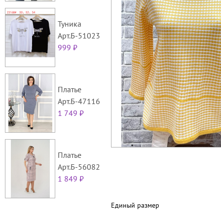
Туника
Арт.Б-51023
999 ₽
Платье
Арт.Б-47116
1 749 ₽
Платье
Арт.Б-56082
1 849 ₽
Единый размер