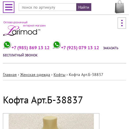
Jump to navigation
+7 (985) 869 13 12
+7 (925) 079 13 12
ЗАКАЗАТЬ
БЕСПЛАТНЫЙ ЗВОНОК
Главная
›
Женская одежда
›
Кофты
›
Кофта Арт.Б-38837
Вы
здесь
Кофта Арт.Б-38837