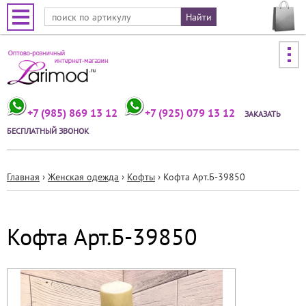
Jump to navigation
+7 (985) 869 13 12
+7 (925) 079 13 12
ЗАКАЗАТЬ
БЕСПЛАТНЫЙ ЗВОНОК
Главная
›
Женская одежда
›
Кофты
›
Кофта Арт.Б-39850
Вы
здесь
Кофта Арт.Б-39850