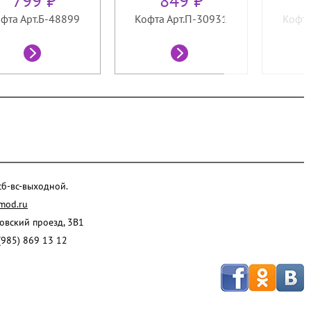
799 ₽
849 ₽
фта Арт.Б-48899
Кофта Арт.П-30931
Кофта
 сб-вс-выходной.
mod.ru
ровский проезд, 3В1
(985) 869 13 12