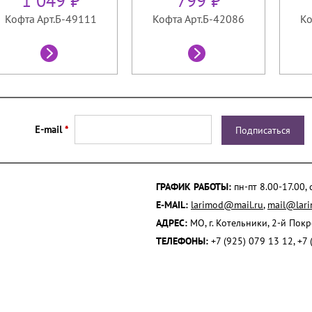
1 049 ₽
799 ₽
Кофта Арт.Б-49111
Кофта Арт.Б-42086
Ко
E-mail
*
ГРАФИК РАБОТЫ:
пн-пт 8.00-17.00,
E-MAIL:
larimod@mail.ru
,
mail@lari
АДРЕС:
МО, г. Котельники, 2-й Пок
ТЕЛЕФОНЫ:
+7 (925) 079 13 12, +7 