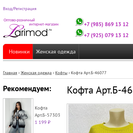
Вход/Регистрация
+7 (985) 869 13 12
+7 (925) 079 13 12
Новинки
Женская одежда
Главная
›
Женская одежда
›
Кофты
›
Кофта Арт.Б-46077
Вы
Кофта Арт.Б-4
Рекомендуем:
здесь
Кофта
Арт.Б-57303
1 199 ₽