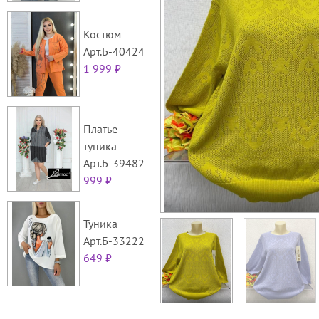
Костюм
Арт.Б-40424
1 999 ₽
Платье
туника
Арт.Б-39482
999 ₽
Туника
Арт.Б-33222
649 ₽