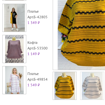
Платье
Арт.Б-42805
1 349 ₽
Кофта
Арт.Б-53500
1 149 ₽
Платье
Арт.Б-49854
1 549 ₽