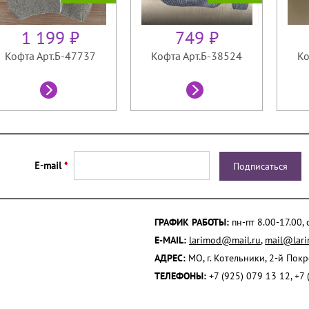
1 199 ₽
749 ₽
Кофта Арт.Б-47737
Кофта Арт.Б-38524
Ко
E-mail
*
ГРАФИК РАБОТЫ:
пн-пт 8.00-17.00,
E-MAIL:
larimod@mail.ru
,
mail@lari
АДРЕС:
МО, г. Котельники, 2-й Пок
ТЕЛЕФОНЫ:
+7 (925) 079 13 12, +7 