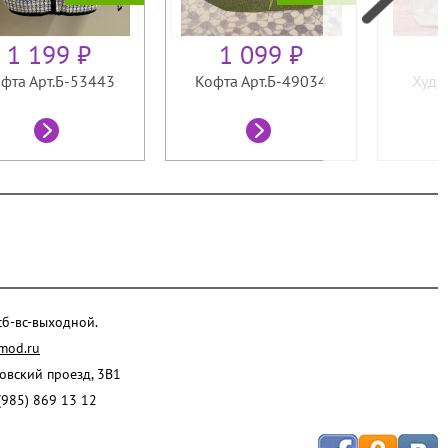
1 199 ₽
1 099 ₽
фта Арт.Б-53443
Кофта Арт.Б-49034
Худи
 сб-вс-выходной.
mod.ru
ровский проезд, 3В1
(985) 869 13 12