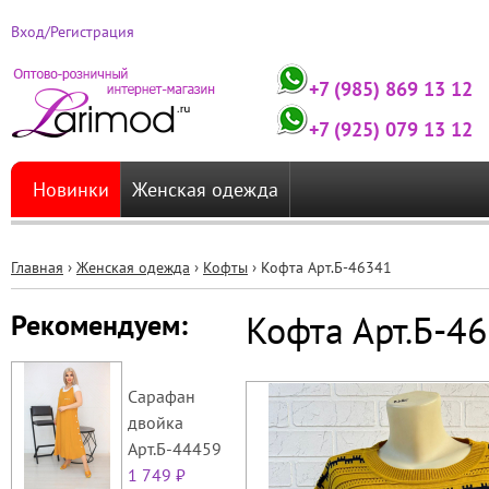
Вход/Регистрация
+7 (985) 869 13 12
+7 (925) 079 13 12
Новинки
Женская одежда
Главная
›
Женская одежда
›
Кофты
›
Кофта Арт.Б-46341
Вы
Кофта Арт.Б-4
Рекомендуем:
здесь
Сарафан
двойка
Арт.Б-44459
1 749 ₽