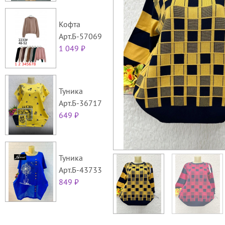
Кофта
Арт.Б-57069
1 049 ₽
Туника
Арт.Б-36717
649 ₽
Туника
Арт.Б-43733
849 ₽