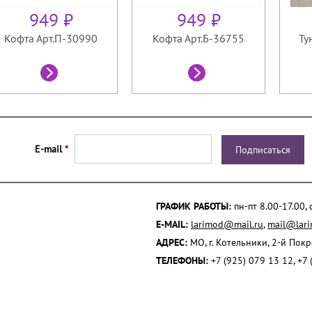
949 ₽
949 ₽
Кофта Арт.П-30990
Кофта Арт.Б-36755
Ту
E-mail
*
ГРАФИК РАБОТЫ:
пн-пт 8.00-17.00,
E-MAIL:
larimod@mail.ru
,
mail@lari
АДРЕС:
МО, г. Котельники, 2-й Пок
ТЕЛЕФОНЫ:
+7 (925) 079 13 12, +7 