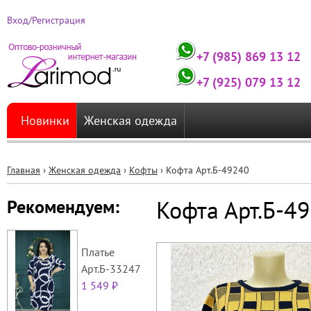
Вход/Регистрация
+7 (985) 869 13 12
+7 (925) 079 13 12
Новинки
Женская одежда
Главная
›
Женская одежда
›
Кофты
›
Кофта Арт.Б-49240
Вы
Кофта Арт.Б-4
Рекомендуем:
здесь
Платье
Арт.Б-33247
1 549 ₽