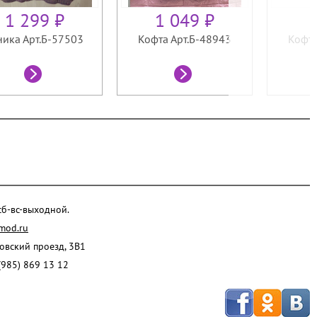
1 299 ₽
1 049 ₽
ника Арт.Б-57503
Кофта Арт.Б-48943
Кофта
 сб-вс-выходной.
mod.ru
ровский проезд, 3В1
(985) 869 13 12