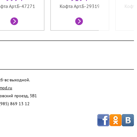
фта Арт.Б-47271
Кофта Арт.Б-29319
Кофта
 сб-вс-выходной.
mod.ru
ровский проезд, 3В1
(985) 869 13 12