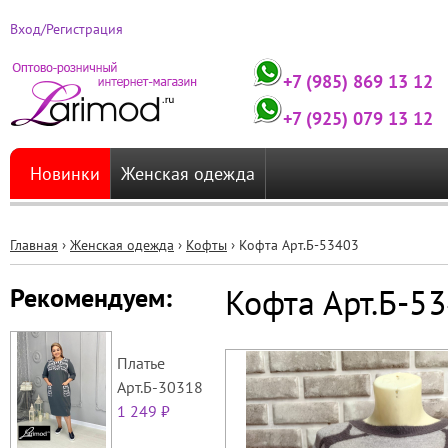
Вход/Регистрация
+7 (985) 869 13 12
+7 (925) 079 13 12
Новинки
Женская одежда
Главная
›
Женская одежда
›
Кофты
›
Кофта Арт.Б-53403
Вы
Кофта Арт.Б-5
Рекомендуем:
здесь
Платье
Арт.Б-30318
1 249 ₽