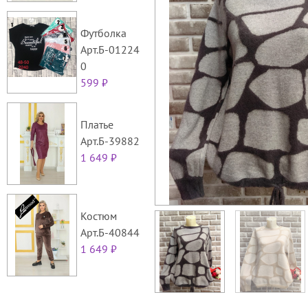
Футболка
Арт.Б-01224
0
599 ₽
Платье
Арт.Б-39882
1 649 ₽
Костюм
Арт.Б-40844
1 649 ₽