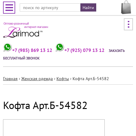
Jump to navigation
+7 (985) 869 13 12
+7 (925) 079 13 12
ЗАКАЗАТЬ
БЕСПЛАТНЫЙ ЗВОНОК
Главная
›
Женская одежда
›
Кофты
›
Кофта Арт.Б-54582
Вы
здесь
Кофта Арт.Б-54582