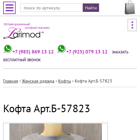
Jump to navigation
+7 (985) 869 13 12
+7 (925) 079 13 12
ЗАКАЗАТЬ
БЕСПЛАТНЫЙ ЗВОНОК
Главная
›
Женская одежда
›
Кофты
›
Кофта Арт.Б-57823
Вы
здесь
Кофта Арт.Б-57823