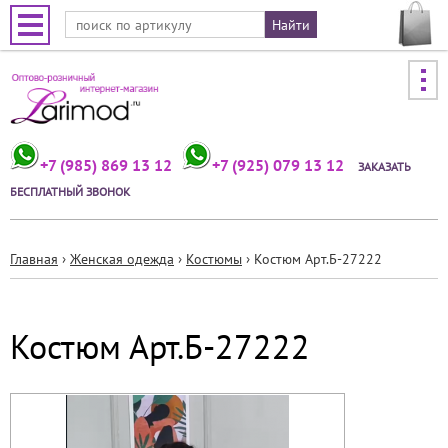
Jump to navigation
+7 (985) 869 13 12
+7 (925) 079 13 12
ЗАКАЗАТЬ
БЕСПЛАТНЫЙ ЗВОНОК
Главная
›
Женская одежда
›
Костюмы
›
Костюм Арт.Б-27222
Вы
здесь
Костюм Арт.Б-27222