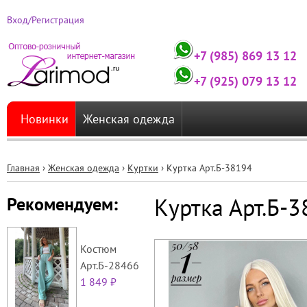
Вход/Регистрация
+7 (985) 869 13 12
+7 (925) 079 13 12
Новинки
Женская одежда
Главная
›
Женская одежда
›
Куртки
›
Куртка Арт.Б-38194
Вы
Куртка Арт.Б-
Рекомендуем:
здесь
Костюм
Арт.Б-28466
1 849 ₽