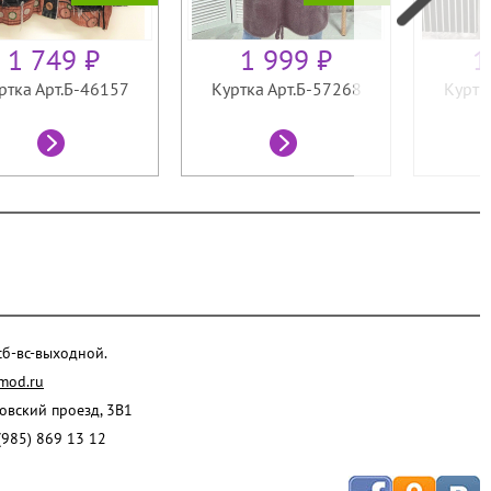
1 749 ₽
1 999 ₽
1
ртка Арт.Б-46157
Куртка Арт.Б-57268
Куртк
 сб-вс-выходной.
mod.ru
ровский проезд, 3В1
(985) 869 13 12