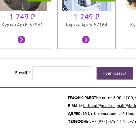
1 749 ₽
1 249 ₽
Куртка Арт.Б-57961
Куртка Арт.Б-57164
Ку
E-mail
*
ГРАФИК РАБОТЫ:
пн-пт 8.00-17.00,
E-MAIL:
larimod@mail.ru
,
mail@lari
АДРЕС:
МО, г. Котельники, 2-й Пок
ТЕЛЕФОНЫ:
+7 (925) 079 13 12, +7 