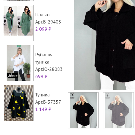
Пальто
Арт.Б-29405
2 099 ₽
Рубашка
туника
Арт.Ю-28083
699 ₽
Туника
Арт.Б-37357
1 149 ₽