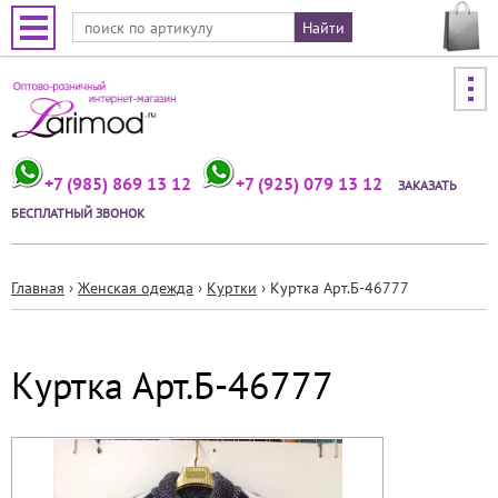
Jump to navigation
+7 (985) 869 13 12
+7 (925) 079 13 12
ЗАКАЗАТЬ
БЕСПЛАТНЫЙ ЗВОНОК
Главная
›
Женская одежда
›
Куртки
›
Куртка Арт.Б-46777
Вы
здесь
Куртка Арт.Б-46777