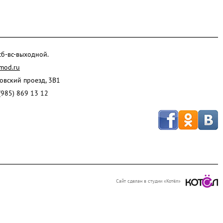
 сб-вс-выходной.
mod.ru
ровский проезд, 3В1
(985) 869 13 12
Сайт сделан в студии «Котёл»