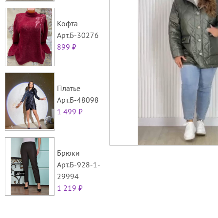
Кофта
Арт.Б-30276
899 ₽
Платье
Арт.Б-48098
1 499 ₽
Брюки
Арт.Б-928-1-
29994
1 219 ₽