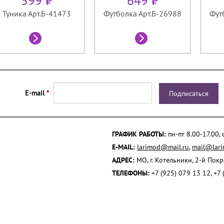
599 ₽
649 ₽
Туника Арт.Б-41473
Футболка Арт.Б-26988
Фут
E-mail
*
ГРАФИК РАБОТЫ:
пн-пт 8.00-17.00,
E-MAIL:
larimod@mail.ru
,
mail@lari
АДРЕС:
МО, г. Котельники, 2-й Пок
ТЕЛЕФОНЫ:
+7 (925) 079 13 12, +7 