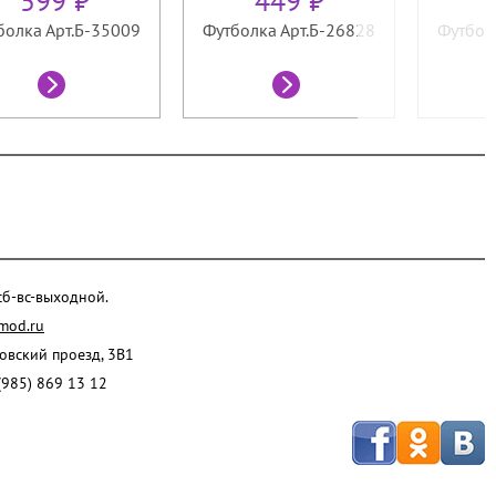
599 ₽
449 ₽
болка Арт.Б-35009
Футболка Арт.Б-26828
Футбол
 сб-вс-выходной.
mod.ru
ровский проезд, 3В1
(985) 869 13 12