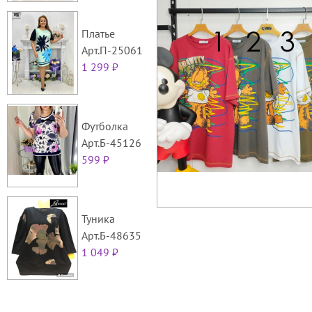
Платье
Арт.П-25061
1 299 ₽
Футболка
Арт.Б-45126
599 ₽
Туника
Арт.Б-48635
1 049 ₽