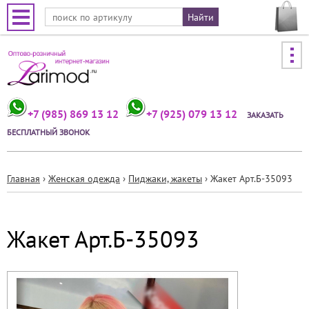
Jump to navigation
+7 (985) 869 13 12
+7 (925) 079 13 12
ЗАКАЗАТЬ
БЕСПЛАТНЫЙ ЗВОНОК
Главная
›
Женская одежда
›
Пиджаки, жакеты
›
Жакет Арт.Б-35093
Вы
здесь
Жакет Арт.Б-35093