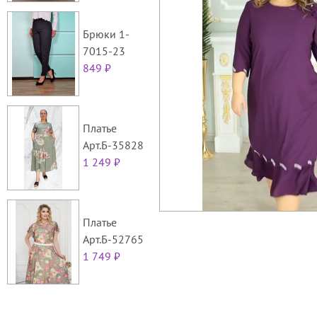
Брюки 1-
7015-23
849 ₽
Платье
Арт.Б-35828
1 249 ₽
Платье
Арт.Б-52765
1 749 ₽