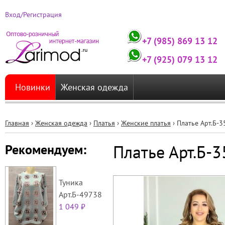
Вход/Регистрация
+7 (985) 869 13 12
+7 (925) 079 13 12
Новинки
Женская одежда
Главная
›
Женская одежда
›
Платья
›
Женские платья
›
Платье Арт.Б-
Вы
Платье Арт.Б-
Рекомендуем:
здесь
Туника
Арт.Б-49738
1 049 ₽