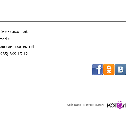
 сб-вс-выходной.
mod.ru
ровский проезд, 3В1
(985) 869 13 12
Сайт сделан в студии «Котёл»