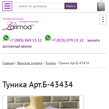
Jump to navigation
+7 (985) 869 13 12
+7 (925) 079 13 12
ЗАКАЗАТЬ
БЕСПЛАТНЫЙ ЗВОНОК
Главная
›
Женская одежда
›
Туники
›
Туника Арт.Б-43434
Вы
здесь
Туника Арт.Б-43434