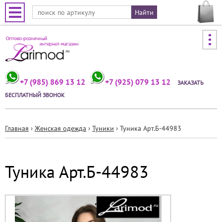
Jump to navigation
+7 (985) 869 13 12
+7 (925) 079 13 12
ЗАКАЗАТЬ
БЕСПЛАТНЫЙ ЗВОНОК
Главная
›
Женская одежда
›
Туники
›
Туника Арт.Б-44983
Вы
здесь
Туника Арт.Б-44983