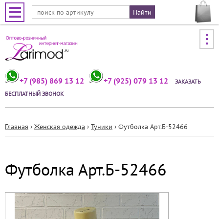
Jump to navigation
+7 (985) 869 13 12
+7 (925) 079 13 12
ЗАКАЗАТЬ
БЕСПЛАТНЫЙ ЗВОНОК
Главная
›
Женская одежда
›
Туники
›
Футболка Арт.Б-52466
Вы
здесь
Футболка Арт.Б-52466