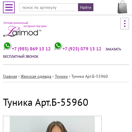
Jump to navigation
+7 (985) 869 13 12
+7 (925) 079 13 12
ЗАКАЗАТЬ
БЕСПЛАТНЫЙ ЗВОНОК
Главная
›
Женская одежда
›
Туники
›
Туника Арт.Б-55960
Вы
здесь
Туника Арт.Б-55960