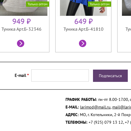
Только оптом
Только оптом
949 ₽
649 ₽
Туника Арт.Б-32346
Туника Арт.Б-41810
Ту
E-mail
*
ГРАФИК РАБОТЫ:
пн-пт 8.00-17.00,
E-MAIL:
larimod@mail.ru
,
mail@lari
АДРЕС:
МО, г. Котельники, 2-й Пок
ТЕЛЕФОНЫ:
+7 (925) 079 13 12, +7 