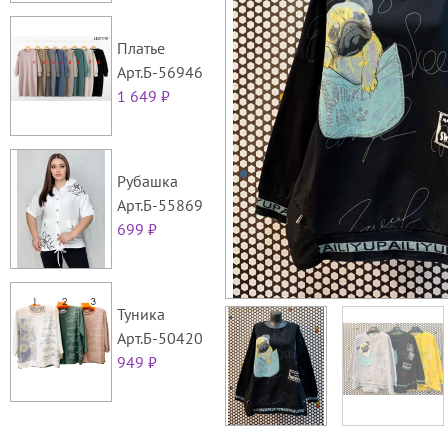
Платье
Арт.Б-56946
1 649 ₽
Рубашка
Арт.Б-55869
699 ₽
Туника
Арт.Б-50420
949 ₽