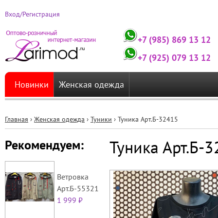
Вход/Регистрация
+7 (985) 869 13 12
+7 (925) 079 13 12
Новинки
Женская одежда
Главная
›
Женская одежда
›
Туники
›
Туника Арт.Б-32415
Вы
Туника Арт.Б-
Рекомендуем:
здесь
Ветровка
Арт.Б-55321
1 999 ₽