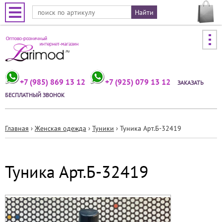
Jump to navigation
+7 (985) 869 13 12
+7 (925) 079 13 12
ЗАКАЗАТЬ
БЕСПЛАТНЫЙ ЗВОНОК
Главная
›
Женская одежда
›
Туники
›
Туника Арт.Б-32419
Вы
здесь
Туника Арт.Б-32419