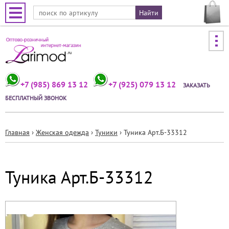
Jump to navigation
+7 (985) 869 13 12
+7 (925) 079 13 12
ЗАКАЗАТЬ
БЕСПЛАТНЫЙ ЗВОНОК
Главная
›
Женская одежда
›
Туники
›
Туника Арт.Б-33312
Вы
здесь
Туника Арт.Б-33312